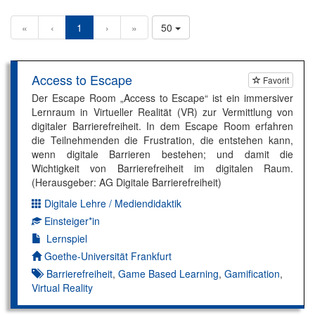
«
‹
1
›
»
50
Access to Escape
Favorit
Der Escape Room „Access to Escape“ ist ein immersiver
Lernraum in Virtueller Realität (VR) zur Vermittlung von
digitaler Barrierefreiheit. In dem Escape Room erfahren
die Teilnehmenden die Frustration, die entstehen kann,
wenn digitale Barrieren bestehen; und damit die
Wichtigkeit von Barrierefreiheit im digitalen Raum.
(Herausgeber: AG Digitale Barrierefreiheit)
Digitale Lehre / Mediendidaktik
Dimension:
Einsteiger*in
Kompetenzniveau:
Lernspiel
Autor*in:
Goethe-Universität Frankfurt
Barrierefreiheit
,
Game Based Learning
,
Gamification
,
Virtual Reality