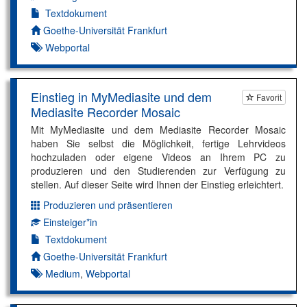
Textdokument
Autor*in:
Goethe-Universität Frankfurt
Webportal
Einstieg in MyMediasite und dem
Favorit
Mediasite Recorder Mosaic
Mit MyMediasite und dem Mediasite Recorder Mosaic
haben Sie selbst die Möglichkeit, fertige Lehrvideos
hochzuladen oder eigene Videos an Ihrem PC zu
produzieren und den Studierenden zur Verfügung zu
stellen. Auf dieser Seite wird Ihnen der Einstieg erleichtert.
Produzieren und präsentieren
Dimension:
Einsteiger*in
Kompetenzniveau:
Textdokument
Autor*in:
Goethe-Universität Frankfurt
Medium
,
Webportal