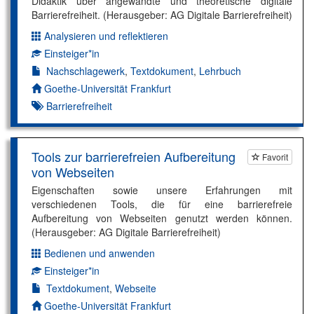
Didaktik über angewandte und theoretische digitale
Barrierefreiheit. (Herausgeber: AG Digitale Barrierefreiheit)
Analysieren und reflektieren
Dimension:
Einsteiger*in
Kompetenzniveau:
Nachschlagewerk
,
Textdokument
,
Lehrbuch
Autor*in:
Goethe-Universität Frankfurt
Barrierefreiheit
Tools zur barrierefreien Aufbereitung
Favorit
von Webseiten
Eigenschaften sowie unsere Erfahrungen mit
verschiedenen Tools, die für eine barrierefreie
Aufbereitung von Webseiten genutzt werden können.
(Herausgeber: AG Digitale Barrierefreiheit)
Bedienen und anwenden
Dimension:
Einsteiger*in
Kompetenzniveau:
Textdokument
,
Webseite
Autor*in:
Goethe-Universität Frankfurt