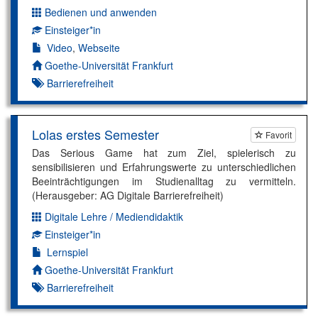
Bedienen und anwenden
Dimension:
Einsteiger*in
Kompetenzniveau:
Video
,
Webseite
Autor*in:
Goethe-Universität Frankfurt
Barrierefreiheit
Lolas erstes Semester
Favorit
Das Serious Game hat zum Ziel, spielerisch zu
sensibilisieren und Erfahrungswerte zu unterschiedlichen
Beeinträchtigungen im Studienalltag zu vermitteln.
(Herausgeber: AG Digitale Barrierefreiheit)
Digitale Lehre / Mediendidaktik
Dimension:
Einsteiger*in
Kompetenzniveau:
Lernspiel
Autor*in:
Goethe-Universität Frankfurt
Barrierefreiheit