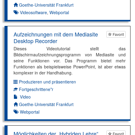
Autor*in:
Goethe-Universität Frankfurt
Videosoftware
,
Webportal
Aufzeichnungen mit dem Mediasite
Favorit
Desktop Recorder
Dieses Videotutorial stellt das
Bildschirmaufzeichnungsprogramm von Mediasite und
seine Funktionen vor. Das Programm bietet mehr
Funktionen als beispielsweise PowerPoint, ist aber etwas
komplexer in der Handhabung.
Produzieren und präsentieren
Dimension:
Fortgeschrittene*r
Kompetenzniveau:
Video
Autor*in:
Goethe-Universität Frankfurt
Webportal
Möglichkeiten der „Hybriden Lehre“
Favorit