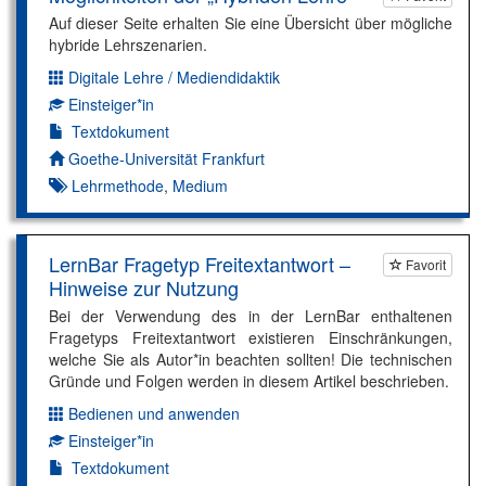
Auf dieser Seite erhalten Sie eine Übersicht über mögliche
hybride Lehrszenarien.
Digitale Lehre / Mediendidaktik
Dimension:
Einsteiger*in
Kompetenzniveau:
Textdokument
Autor*in:
Goethe-Universität Frankfurt
Lehrmethode
,
Medium
LernBar Fragetyp Freitextantwort –
Favorit
Hinweise zur Nutzung
Bei der Verwendung des in der LernBar enthaltenen
Fragetyps Freitextantwort existieren Einschränkungen,
welche Sie als Autor*in beachten sollten! Die technischen
Gründe und Folgen werden in diesem Artikel beschrieben.
Bedienen und anwenden
Dimension:
Einsteiger*in
Kompetenzniveau:
Textdokument