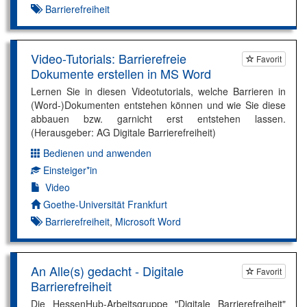
Barrierefreiheit
Video-Tutorials: Barrierefreie
Favorit
Dokumente erstellen in MS Word
Lernen Sie in diesen Videotutorials, welche Barrieren in
(Word-)Dokumenten entstehen können und wie Sie diese
abbauen bzw. garnicht erst entstehen lassen.
(Herausgeber: AG Digitale Barrierefreiheit)
Bedienen und anwenden
Dimension:
Einsteiger*in
Kompetenzniveau:
Video
Autor*in:
Goethe-Universität Frankfurt
Barrierefreiheit
,
Microsoft Word
An Alle(s) gedacht - Digitale
Favorit
Barrierefreiheit
Die HessenHub-Arbeitsgruppe "Digitale Barrierefreiheit"