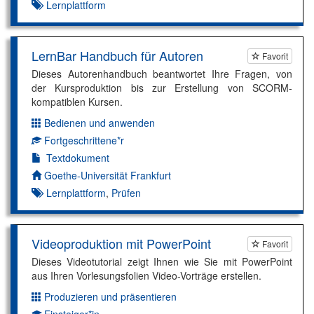
Lernplattform
LernBar Handbuch für Autoren
Favorit
Dieses Autorenhandbuch beantwortet Ihre Fragen, von
der Kursproduktion bis zur Erstellung von SCORM-
kompatiblen Kursen.
Bedienen und anwenden
Dimension:
Fortgeschrittene*r
Kompetenzniveau:
Textdokument
Autor*in:
Goethe-Universität Frankfurt
Lernplattform
,
Prüfen
Videoproduktion mit PowerPoint
Favorit
Dieses Videotutorial zeigt Ihnen wie Sie mit PowerPoint
aus Ihren Vorlesungsfolien Video-Vorträge erstellen.
Produzieren und präsentieren
Dimension:
Einsteiger*in
Kompetenzniveau: