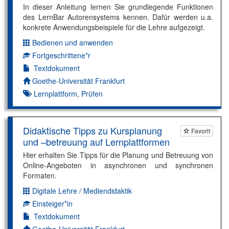
In dieser Anleitung lernen Sie grundlegende Funktionen
des LernBar Autorensystems kennen. Dafür werden u.a.
konkrete Anwendungsbeispiele für die Lehre aufgezeigt.
Bedienen und anwenden
Dimension:
Fortgeschrittene*r
Kompetenzniveau:
Textdokument
Autor*in:
Goethe-Universität Frankfurt
Lernplattform
,
Prüfen
Didaktische Tipps zu Kursplanung
Favorit
und –betreuung auf Lernplattformen
Hier erhalten Sie Tipps für die Planung und Betreuung von
Online-Angeboten in asynchronen und synchronen
Formaten.
Digitale Lehre / Mediendidaktik
Dimension:
Einsteiger*in
Kompetenzniveau:
Textdokument
Autor*in:
Goethe-Universität Frankfurt