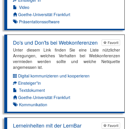
Video
Autor*in:
Goethe-Universität Frankfurt
Präsentationssoftware
Do's und Don'ts bei Webkonferenzen
Favorit
Unter diesem Link finden Sie eine Liste nützlicher
Anregungen, welches Verhalten bei Webkonferenzen
vermieden werden sollte und welche Netiquette
angemessen ist.
Digital kommunizieren und kooperieren
Dimension:
Einsteiger*in
Kompetenzniveau:
Textdokument
Autor*in:
Goethe-Universität Frankfurt
Kommunikation
Lerneinheiten mit der LernBar
Favorit