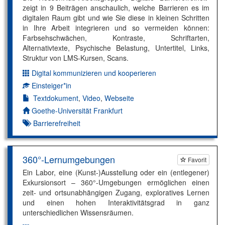
zeigt in 9 Beiträgen anschaulich, welche Barrieren es im
digitalen Raum gibt und wie Sie diese in kleinen Schritten
in Ihre Arbeit integrieren und so vermeiden können:
Farbsehschwächen, Kontraste, Schriftarten,
Alternativtexte, Psychische Belastung, Untertitel, Links,
Struktur von LMS-Kursen, Scans.
Digital kommunizieren und kooperieren
Dimension:
Einsteiger*in
Kompetenzniveau:
Textdokument
,
Video
,
Webseite
Autor*in:
Goethe-Universität Frankfurt
Barrierefreiheit
360°-Lernumgebungen
Favorit
Ein Labor, eine (Kunst-)Ausstellung oder ein (entlegener)
Exkursionsort – 360°-Umgebungen ermöglichen einen
zeit- und ortsunabhängigen Zugang, exploratives Lernen
und einen hohen Interaktivitätsgrad in ganz
unterschiedlichen Wissensräumen.