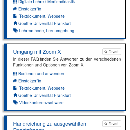
Digitale Lehre / Mediendidaktik
Dimension:
Einsteiger*in
Kompetenzniveau:
Textdokument
,
Webseite
Autor*in:
Goethe-Universität Frankfurt
Lehrmethode
,
Lernumgebung
Umgang mit Zoom X
Favorit
In dieser FAQ finden Sie Antworten zu den verschiedenen
Funktionen und Optionen von Zoom X.
Bedienen und anwenden
Dimension:
Einsteiger*in
Kompetenzniveau:
Textdokument
,
Webseite
Autor*in:
Goethe-Universität Frankfurt
Videokonferenzsoftware
Handreichung zu ausgewählten
Favorit
Rechtsfragen