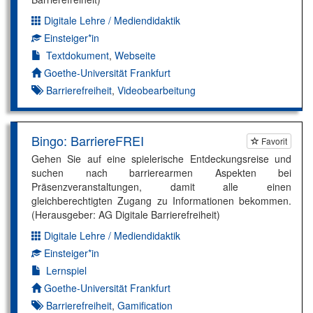
Digitale Lehre / Mediendidaktik
Dimension:
Einsteiger*in
Kompetenzniveau:
Textdokument
,
Webseite
Autor*in:
Goethe-Universität Frankfurt
Barrierefreiheit
,
Videobearbeitung
Bingo: BarriereFREI
Favorit
Gehen Sie auf eine spielerische Entdeckungsreise und
suchen nach barrierearmen Aspekten bei
Präsenzveranstaltungen, damit alle einen
gleichberechtigten Zugang zu Informationen bekommen.
(Herausgeber: AG Digitale Barrierefreiheit)
Digitale Lehre / Mediendidaktik
Dimension:
Einsteiger*in
Kompetenzniveau:
Lernspiel
Autor*in:
Goethe-Universität Frankfurt
Barrierefreiheit
,
Gamification