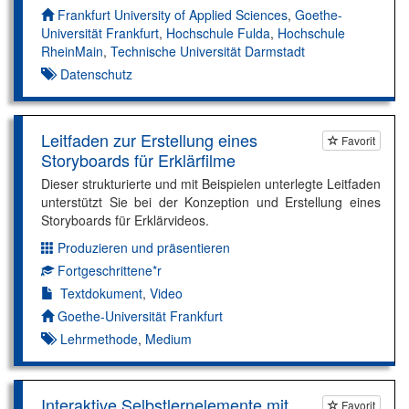
Autor*innen:
Frankfurt University of Applied Sciences
,
Goethe-
Universität Frankfurt
,
Hochschule Fulda
,
Hochschule
RheinMain
,
Technische Universität Darmstadt
Datenschutz
Leitfaden zur Erstellung eines
Favorit
Storyboards für Erklärfilme
Dieser strukturierte und mit Beispielen unterlegte Leitfaden
unterstützt Sie bei der Konzeption und Erstellung eines
Storyboards für Erklärvideos.
Produzieren und präsentieren
Dimension:
Fortgeschrittene*r
Kompetenzniveau:
Textdokument
,
Video
Autor*in:
Goethe-Universität Frankfurt
Lehrmethode
,
Medium
Interaktive Selbstlernelemente mit
Favorit