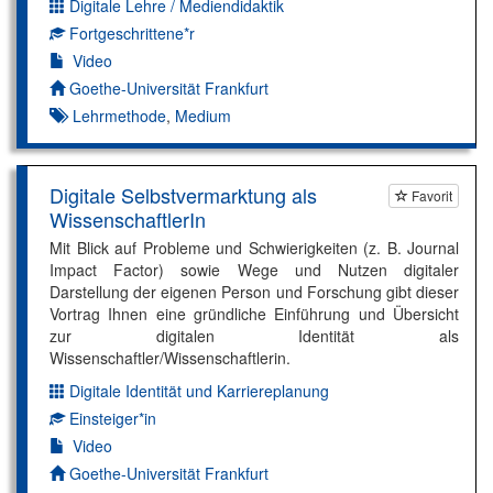
Digitale Lehre / Mediendidaktik
Dimension:
Fortgeschrittene*r
Kompetenzniveau:
Video
Autor*in:
Goethe-Universität Frankfurt
Lehrmethode
,
Medium
Digitale Selbstvermarktung als
Favorit
WissenschaftlerIn
Mit Blick auf Probleme und Schwierigkeiten (z. B. Journal
Impact Factor) sowie Wege und Nutzen digitaler
Darstellung der eigenen Person und Forschung gibt dieser
Vortrag Ihnen eine gründliche Einführung und Übersicht
zur digitalen Identität als
Wissenschaftler/Wissenschaftlerin.
Digitale Identität und Karriereplanung
Dimension:
Einsteiger*in
Kompetenzniveau:
Video
Autor*in:
Goethe-Universität Frankfurt