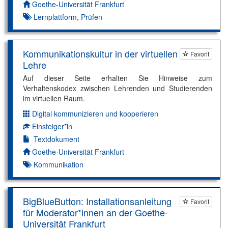
Autor*in:
Goethe-Universität Frankfurt
Lernplattform
,
Prüfen
Kommunikationskultur in der virtuellen
Favorit
Lehre
Auf dieser Seite erhalten Sie Hinweise zum
Verhaltenskodex zwischen Lehrenden und Studierenden
im virtuellen Raum.
Digital kommunizieren und kooperieren
Dimension:
Einsteiger*in
Kompetenzniveau:
Textdokument
Autor*in:
Goethe-Universität Frankfurt
Kommunikation
BigBlueButton: Installationsanleitung
Favorit
für Moderator*innen an der Goethe-
Universität Frankfurt