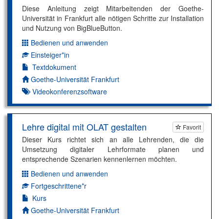
Diese Anleitung zeigt Mitarbeitenden der Goethe-
Universität in Frankfurt alle nötigen Schritte zur Installation
und Nutzung von BigBlueButton.
Bedienen und anwenden
Dimension:
Einsteiger*in
Kompetenzniveau:
Textdokument
Autor*in:
Goethe-Universität Frankfurt
Videokonferenzsoftware
Lehre digital mit OLAT gestalten
Favorit
Dieser Kurs richtet sich an alle Lehrenden, die die
Umsetzung digitaler Lehrformate planen und
entsprechende Szenarien kennenlernen möchten.
Bedienen und anwenden
Dimension:
Fortgeschrittene*r
Kompetenzniveau:
Kurs
Autor*in:
Goethe-Universität Frankfurt