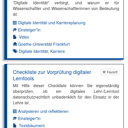
"Digitale Identität" verbirgt, und warum er für
Wissenschaftler und Wissenschaftlerinnen von Bedeutung
ist.
Digitale Identität und Karriereplanung
Dimension:
Einsteiger*in
Kompetenzniveau:
Video
Autor*in:
Goethe-Universität Frankfurt
Digitale Identität
,
Karriere
Checkliste zur Vorprüfung digitaler
Favorit
Lerntools
Mit Hilfe dieser Checkliste können Sie eigenständig
überprüfen, ob ein digitales Lehr-/Lerntool
datenschutzrechtlich unbedenklich für den Einsatz in der
Lehre ist.
Analysieren und reflektieren
Dimension:
Einsteiger*in
Kompetenzniveau:
Textdokument