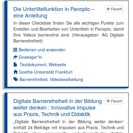
Die Untertitelfunktion in Panopto –
Favorit
eine Anleitung
In dieser Checkliste finden Sie alle wichtigen Punkte zum
Erstellen und Bearbeiten von Untertiteln in Panopto, damit
Ihre Videos barrierefrei sind. (Herausgeber: AG Digitale
Barrierefreiheit)
Bedienen und anwenden
Dimension:
Einsteiger*in
Kompetenzniveau:
Textdokument
,
Webseite
Autor*in:
Goethe-Universität Frankfurt
Barrierefreiheit
,
Videobearbeitung
Digitale Barrierefreiheit in der Bildung
Favorit
weiter denken : Innovative Impulse
aus Praxis, Technik und Didaktik
„Digitale Barrierefreiheit in der Bildung weiter denken“
enthält 24 Beiträge mit Impulsen aus Praxis, Technik und