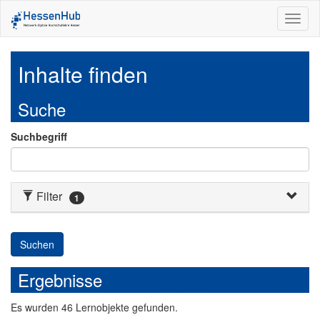
Toggl
naviga
Inhalte finden
Suche
Suchbegriff
Filter
1
Suchen
Ergebnisse
Es
wurden
46
Lernobjekte
gefunden.