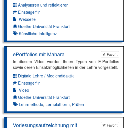
Analysieren und reflektieren
Dimension:
Einsteiger*in
Kompetenzniveau:
Webseite
Autor*in:
Goethe-Universität Frankfurt
Künstliche Intelligenz
ePortfolios mit Mahara
Favorit
In diesem Video werden Ihnen Typen von E-Portfolios
sowie deren Einsatzmöglichkeiten in der Lehre vorgestellt.
Digitale Lehre / Mediendidaktik
Dimension:
Einsteiger*in
Kompetenzniveau:
Video
Autor*in:
Goethe-Universität Frankfurt
Lehrmethode
,
Lernplattform
,
Prüfen
Vorlesungsaufzeichnung mit
Favorit