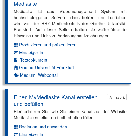
Mediasite
Mediasite ist das Videomanagement System mit
hochschuleigenen Servern, dass betreut und betrieben
wird von der HRZ Medientechnik der Goethe-Universität
Frankfurt. Auf dieser Seite erhalten sie weiterführende
Hinweise und Links zu Vorlesungsaufzeichnungen.
Produzieren und präsentieren
Dimension:
Einsteiger*in
Kompetenzniveau:
Textdokument
Autor*in:
Goethe-Universität Frankfurt
Medium
,
Webportal
Einen MyMediasite Kanal erstellen
Favorit
und befüllen
Hier erfahren Sie, wie Sie einen Kanal auf der Website
Mediasite erstellen und mit Inhalten füllen.
Bedienen und anwenden
Dimension:
Einsteiger*in
Kompetenzniveau: