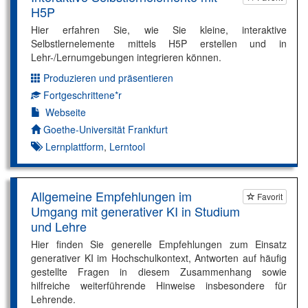
H5P
Hier erfahren Sie, wie Sie kleine, interaktive
Selbstlernelemente mittels H5P erstellen und in
Lehr-/Lernumgebungen integrieren können.
Produzieren und präsentieren
Dimension:
Fortgeschrittene*r
Kompetenzniveau:
Webseite
Autor*in:
Goethe-Universität Frankfurt
Lernplattform
,
Lerntool
Allgemeine Empfehlungen im
Favorit
Umgang mit generativer KI in Studium
und Lehre
Hier finden Sie generelle Empfehlungen zum Einsatz
generativer KI im Hochschulkontext, Antworten auf häufig
gestellte Fragen in diesem Zusammenhang sowie
hilfreiche weiterführende Hinweise insbesondere für
Lehrende.