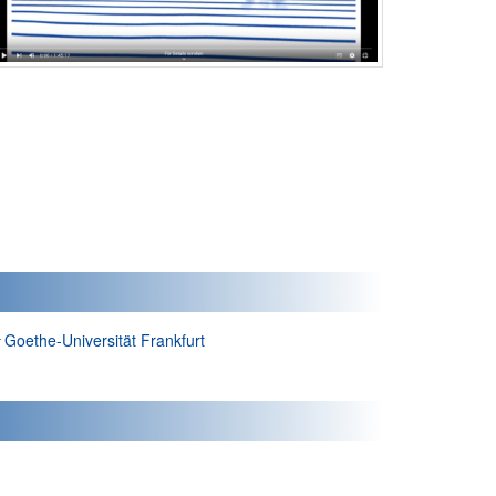
Autor*in:
Goethe-Universität Frankfurt