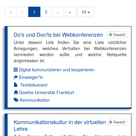
«
‹
1
2
›
»
10
Do's und Don'ts bei Webkonferenzen
Favorit
Unter diesem Link finden Sie eine Liste nützlicher
Anregungen, welches Verhalten bei Webkonferenzen
vermieden werden sollte und welche Netiquette
angemessen ist.
Digital kommunizieren und kooperieren
Dimension:
Einsteiger*in
Kompetenzniveau:
Textdokument
Autor*in:
Goethe-Universität Frankfurt
Kommunikation
Kommunikationskultur in der virtuellen
Favorit
Lehre