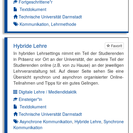
Fortgeschrittene*r
Kompetenzniveau:
Textdokument
Autor*in:
Technische Universität Darmstadt
Kommunikation
,
Lehrmethode
Hybride Lehre
Favorit
In hybriden Lehrsettings nimmt ein Teil der Studierenden
in Präsenz vor Ort an der Universität, der andere Teil der
Studierenden online (z.B. von zu Hause) an der jeweiligen
Lehrveranstaltung teil. Auf dieser Seite sehen Sie eine
Übersicht synchron und asynchron organisierter Online-
Teilnahmen und Tipps für ein gutes Gelingen.
Digitale Lehre / Mediendidaktik
Dimension:
Einsteiger*in
Kompetenzniveau:
Textdokument
Autor*in:
Technische Universität Darmstadt
Asynchrone Kommunikation
,
Hybride Lehre
,
Synchrone
Kommunikation