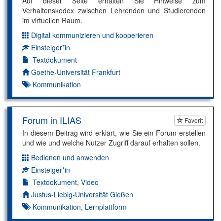
Auf dieser Seite erhalten Sie Hinweise zum
Verhaltenskodex zwischen Lehrenden und Studierenden
im virtuellen Raum.
Digital kommunizieren und kooperieren
Dimension:
Einsteiger*in
Kompetenzniveau:
Textdokument
Autor*in:
Goethe-Universität Frankfurt
Kommunikation
Forum in ILIAS
Favorit
In diesem Beitrag wird erklärt, wie Sie ein Forum erstellen
und wie und welche Nutzer Zugriff darauf erhalten sollen.
Bedienen und anwenden
Dimension:
Einsteiger*in
Kompetenzniveau:
Textdokument
,
Video
Autor*in:
Justus-Liebig-Universität Gießen
Kommunikation
,
Lernplattform