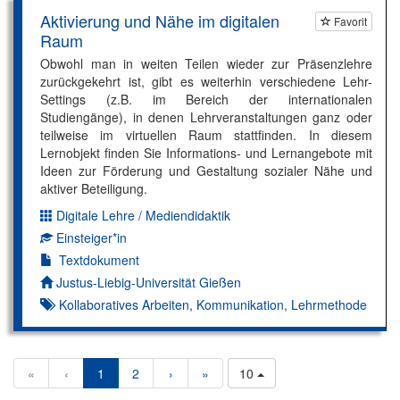
Aktivierung und Nähe im digitalen
Favorit
Raum
Obwohl man in weiten Teilen wieder zur Präsenzlehre
zurückgekehrt ist, gibt es weiterhin verschiedene Lehr-
Settings (z.B. im Bereich der internationalen
Studiengänge), in denen Lehrveranstaltungen ganz oder
teilweise im virtuellen Raum stattfinden. In diesem
Lernobjekt finden Sie Informations- und Lernangebote mit
Ideen zur Förderung und Gestaltung sozialer Nähe und
aktiver Beteiligung.
Digitale Lehre / Mediendidaktik
Dimension:
Einsteiger*in
Kompetenzniveau:
Textdokument
Autor*in:
Justus-Liebig-Universität Gießen
Kollaboratives Arbeiten
,
Kommunikation
,
Lehrmethode
«
‹
1
2
›
»
10