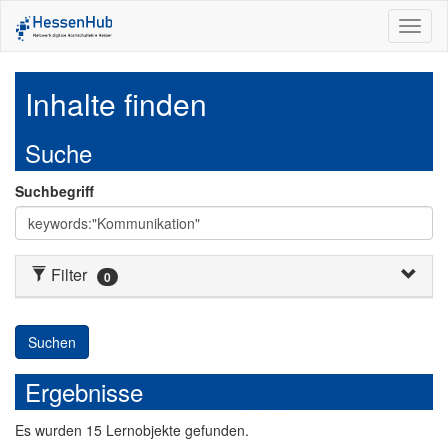
Toggl
naviga
Inhalte finden
Suche
Suchbegriff
Filter
0
Suchen
Ergebnisse
Es
wurden
15
Lernobjekte
gefunden.