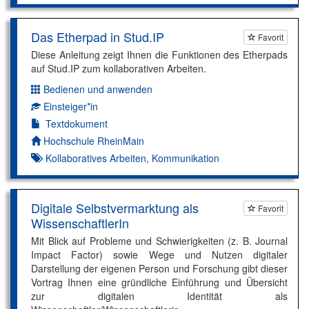
Das Etherpad in Stud.IP
Favorit
Diese Anleitung zeigt Ihnen die Funktionen des Etherpads
auf Stud.IP zum kollaborativen Arbeiten.
Bedienen und anwenden
Dimension:
Einsteiger*in
Kompetenzniveau:
Textdokument
Autor*in:
Hochschule RheinMain
Kollaboratives Arbeiten
,
Kommunikation
Digitale Selbstvermarktung als
Favorit
WissenschaftlerIn
Mit Blick auf Probleme und Schwierigkeiten (z. B. Journal
Impact Factor) sowie Wege und Nutzen digitaler
Darstellung der eigenen Person und Forschung gibt dieser
Vortrag Ihnen eine gründliche Einführung und Übersicht
zur digitalen Identität als