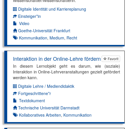
Wissenschaftler/Wissenschaftlerin.
Digitale Identität und Karriereplanung
Dimension:
Einsteiger*in
Kompetenzniveau:
Video
Autor*in:
Goethe-Universität Frankfurt
Kommunikation
,
Medium
,
Recht
Interaktion in der Online-Lehre fördern
Favorit
In diesem Lernobjekt geht es darum, wie (soziale)
Interaktion in Online-Lehrveranstaltungen gezielt gefördert
werden kann.
Digitale Lehre / Mediendidaktik
Dimension:
Fortgeschrittene*r
Kompetenzniveau:
Textdokument
Autor*in:
Technische Universität Darmstadt
Kollaboratives Arbeiten
,
Kommunikation