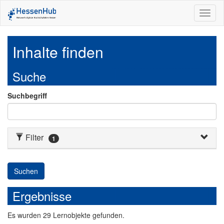
Toggl
naviga
Inhalte finden
Suche
Suchbegriff
Filter
1
Suchen
Ergebnisse
Es
wurden
29
Lernobjekte
gefunden.