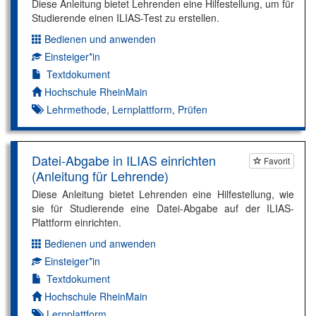
Diese Anleitung bietet Lehrenden eine Hilfestellung, um für
Studierende einen ILIAS-Test zu erstellen.
Bedienen und anwenden
Dimension:
Einsteiger*in
Kompetenzniveau:
Textdokument
Autor*in:
Hochschule RheinMain
Lehrmethode
,
Lernplattform
,
Prüfen
Datei-Abgabe in ILIAS einrichten
Favorit
(Anleitung für Lehrende)
Diese Anleitung bietet Lehrenden eine Hilfestellung, wie
sie für Studierende eine Datei-Abgabe auf der ILIAS-
Plattform einrichten.
Bedienen und anwenden
Dimension:
Einsteiger*in
Kompetenzniveau:
Textdokument
Autor*in:
Hochschule RheinMain
Lernplattform