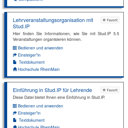
Lehrveranstaltungsorganisation mit
Favorit
Stud.IP
Hier finden Sie Informationen, wie Sie mit Stud.IP 5.5
Veranstaltungen organisieren können.
Bedienen und anwenden
Dimension:
Einsteiger*in
Kompetenzniveau:
Textdokument
Autor*in:
Hochschule RheinMain
Einführung in Stud.IP für Lehrende
Favorit
Diese Datei bietet Ihnen eine Einführung in Stud.IP.
Bedienen und anwenden
Dimension:
Einsteiger*in
Kompetenzniveau:
Textdokument
Autor*in:
Hochschule RheinMain