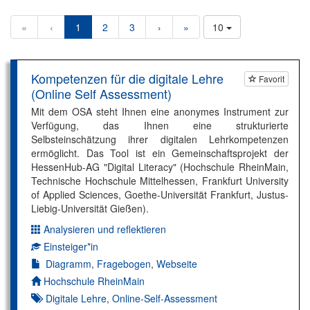
«
‹
1
2
3
›
»
10
Kompetenzen für die digitale Lehre
Favorit
(Online Self Assessment)
Mit dem OSA steht Ihnen eine anonymes Instrument zur
Verfügung, das Ihnen eine strukturierte
Selbsteinschätzung ihrer digitalen Lehrkompetenzen
ermöglicht. Das Tool ist ein Gemeinschaftsprojekt der
HessenHub-AG "Digital Literacy" (Hochschule RheinMain,
Technische Hochschule Mittelhessen, Frankfurt University
of Applied Sciences, Goethe-Universität Frankfurt, Justus-
Liebig-Universität Gießen).
Analysieren und reflektieren
Dimension:
Einsteiger*in
Kompetenzniveau:
Diagramm
,
Fragebogen
,
Webseite
Autor*in:
Hochschule RheinMain
Digitale Lehre
,
Online-Self-Assessment