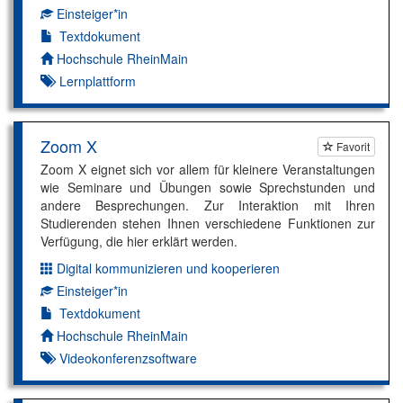
Einsteiger*in
Kompetenzniveau:
Textdokument
Autor*in:
Hochschule RheinMain
Lernplattform
Zoom X
Favorit
Zoom X eignet sich vor allem für kleinere Veranstaltungen
wie Seminare und Übungen sowie Sprechstunden und
andere Besprechungen. Zur Interaktion mit Ihren
Studierenden stehen Ihnen verschiedene Funktionen zur
Verfügung, die hier erklärt werden.
Digital kommunizieren und kooperieren
Dimension:
Einsteiger*in
Kompetenzniveau:
Textdokument
Autor*in:
Hochschule RheinMain
Videokonferenzsoftware