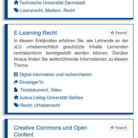
Autor*in:
Technische Universität Darmstadt
Lizenzrecht
,
Medium
,
Recht
E-Learning Recht
Favorit
In diesem Erklärvideo erfahren Sie, wie Lehrende an der
JLU urheberrechtlich geschützte Inhalte Lernenden
rechtskonform bereitgestellt werden können. Darüber
hinaus finden Sie weiterführende Informationen zu diesem
Thema.
Digital informieren und recherchieren
Dimension:
Einsteiger*in
Kompetenzniveau:
Textdokument
,
Video
Autor*in:
Justus-Liebig-Universität Gießen
Recht
,
Urheberrecht
Creative Commons und Open
Favorit
Content