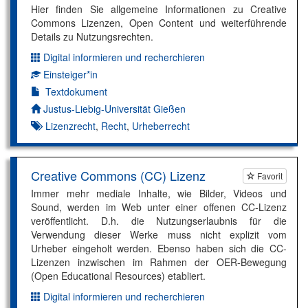
Hier finden Sie allgemeine Informationen zu Creative
Commons Lizenzen, Open Content und weiterführende
Details zu Nutzungsrechten.
Digital informieren und recherchieren
Dimension:
Einsteiger*in
Kompetenzniveau:
Textdokument
Autor*in:
Justus-Liebig-Universität Gießen
Lizenzrecht
,
Recht
,
Urheberrecht
Creative Commons (CC) Lizenz
Favorit
Immer mehr mediale Inhalte, wie Bilder, Videos und
Sound, werden im Web unter einer offenen CC-Lizenz
veröffentlicht. D.h. die Nutzungserlaubnis für die
Verwendung dieser Werke muss nicht explizit vom
Urheber eingeholt werden. Ebenso haben sich die CC-
Lizenzen inzwischen im Rahmen der OER-Bewegung
(Open Educational Resources) etabliert.
Digital informieren und recherchieren
Dimension: