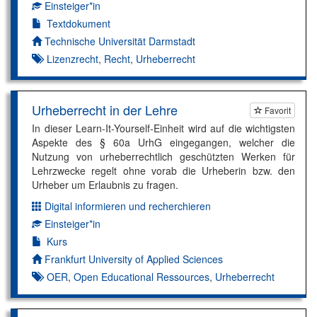
Einsteiger*in
Kompetenzniveau:
Textdokument
Autor*in:
Technische Universität Darmstadt
Lizenzrecht
,
Recht
,
Urheberrecht
Urheberrecht in der Lehre
Favorit
In dieser Learn-It-Yourself-Einheit wird auf die wichtigsten
Aspekte des § 60a UrhG eingegangen, welcher die
Nutzung von urheberrechtlich geschützten Werken für
Lehrzwecke regelt ohne vorab die Urheberin bzw. den
Urheber um Erlaubnis zu fragen.
Digital informieren und recherchieren
Dimension:
Einsteiger*in
Kompetenzniveau:
Kurs
Autor*in:
Frankfurt University of Applied Sciences
OER
,
Open Educational Ressources
,
Urheberrecht