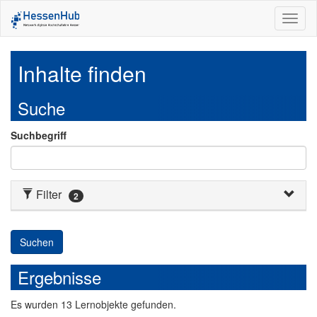
Toggl
naviga
Inhalte finden
Suche
Suchbegriff
Filter
2
Suchen
Ergebnisse
Es
wurden
13
Lernobjekte
gefunden.