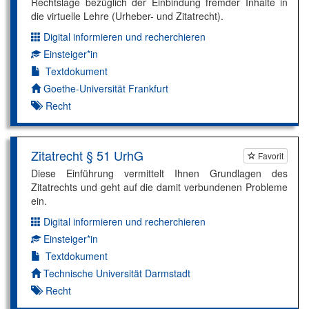
Rechtslage bezüglich der Einbindung fremder Inhalte in
die virtuelle Lehre (Urheber- und Zitatrecht).
Digital informieren und recherchieren
Dimension:
Einsteiger*in
Kompetenzniveau:
Textdokument
Autor*in:
Goethe-Universität Frankfurt
Recht
Zitatrecht § 51 UrhG
Favorit
Diese Einführung vermittelt Ihnen Grundlagen des
Zitatrechts und geht auf die damit verbundenen Probleme
ein.
Digital informieren und recherchieren
Dimension:
Einsteiger*in
Kompetenzniveau:
Textdokument
Autor*in:
Technische Universität Darmstadt
Recht