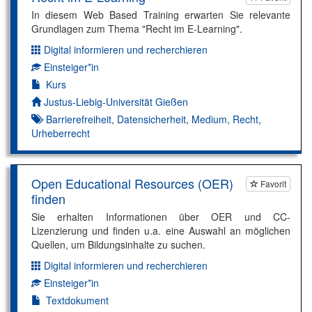
In diesem Web Based Training erwarten Sie relevante
Grundlagen zum Thema "Recht im E-Learning".
Digital informieren und recherchieren
Dimension:
Einsteiger*in
Kompetenzniveau:
Kurs
Autor*in:
Justus-Liebig-Universität Gießen
Barrierefreiheit
,
Datensicherheit
,
Medium
,
Recht
,
Urheberrecht
Open Educational Resources (OER)
Favorit
finden
Sie erhalten Informationen über OER und CC-
Lizenzierung und finden u.a. eine Auswahl an möglichen
Quellen, um Bildungsinhalte zu suchen.
Digital informieren und recherchieren
Dimension:
Einsteiger*in
Kompetenzniveau:
Textdokument