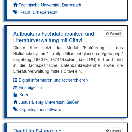
Autor*in:
Technische Universität Darmstadt
Recht
,
Urheberrecht
Aufbaukurs Fachdatenbanken und
Favorit
Literaturverwaltung mit Citavi
Dieser Kurs setzt das Modul "Einführung in das
Bibliothekssystem" (https://ilias.uni-giessen.de/goto.php?
target=pg_163016_187414&client_id=JLUG) fort und führt
in die fachspezifische Datenbankrecherche sowie die
Literaturverwaltung mittels Citavi ein.
Digital informieren und recherchieren
Dimension:
Einsteiger*in
Kompetenzniveau:
Kurs
Autor*in:
Justus-Liebig-Universität Gießen
Organisationssoftware
Recht im E-Learning
Favorit