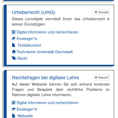
Urheberrecht (UrhG)
Favorit
Dieses Lernobjekt vermittelt Ihnen das Urheberrecht in
seinen Grundzügen.
Digital informieren und recherchieren
Dimension:
Einsteiger*in
Kompetenzniveau:
Textdokument
Autor*in:
Technische Universität Darmstadt
Recht
Rechtsfragen bei digitaler Lehre
Favorit
Auf dieser Webseite können Sie sich anhand konkreter
Fragen und Beispiele über rechtliche Probleme im
Rahmen digitaler Lehre informieren.
Digital informieren und recherchieren
Dimension:
Einsteiger*in
Kompetenzniveau:
Webseite