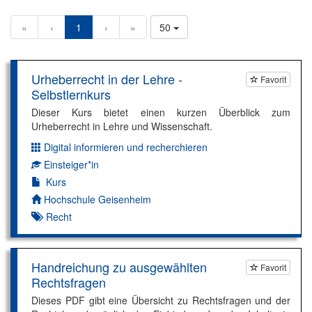
«
‹
1
›
»
50
Urheberrecht in der Lehre -
Favorit
Selbstlernkurs
Dieser Kurs bietet einen kurzen Überblick zum
Urheberrecht in Lehre und Wissenschaft.
Digital informieren und recherchieren
Dimension:
Einsteiger*in
Kompetenzniveau:
Kurs
Autor*in:
Hochschule Geisenheim
Recht
Handreichung zu ausgewählten
Favorit
Rechtsfragen
Dieses PDF gibt eine Übersicht zu Rechtsfragen und der