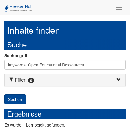
Toggl
naviga
Inhalte finden
Suche
Suchbegriff
Filter
0
Suchen
Ergebnisse
Es
wurde
1
Lernobjekt
gefunden.