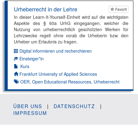
Urheberrecht in der Lehre
Favorit
In dieser Learn-It-Yourself-Einheit wird auf die wichtigsten
Aspekte des § 60a UrhG eingegangen, welcher die
Nutzung von urheberrechtlich geschützten Werken für
Lehrzwecke regelt ohne vorab die Urheberin bzw. den
Urheber um Erlaubnis zu fragen.
Digital informieren und recherchieren
Dimension:
Einsteiger*in
Kompetenzniveau:
Kurs
Autor*in:
Frankfurt University of Applied Sciences
OER
,
Open Educational Ressources
,
Urheberrecht
ÜBER UNS
|
DATENSCHUTZ
|
IMPRESSUM