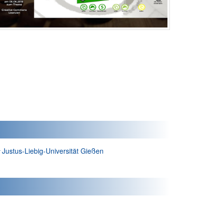
Autor*in:
Justus-Liebig-Universität Gießen