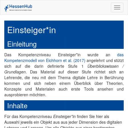
Toggl
naviga
Einsteiger*in
Einleitung
Das Kompetenzniveau Einsteiger*in wurde an
das
Kompetenzmodell von Eichhorn et al. (2017)
angelehnt und stützt
sich auf die darin definierte Stufe 1
Überblickswissen /
Grundlagen
. Das Material auf dieser Stufe richtet sich an
Lehrende, die neu mit dem Thema digitale Lehre in Berührung
kommen und sich neben einem Überblick über Theorien,
Konzepte und Materialen auch erste Tools ansehen und
ausprobieren möchten.
Inhalte
Für das Kompetenzniveau
Einsteiger*in
finden Sie hier als
Auswahl jeweils ein Objekt aus aus jeder Dimension des digitalen
Lehrens und Lernens. Um alle Objekte aus einer bestimmten