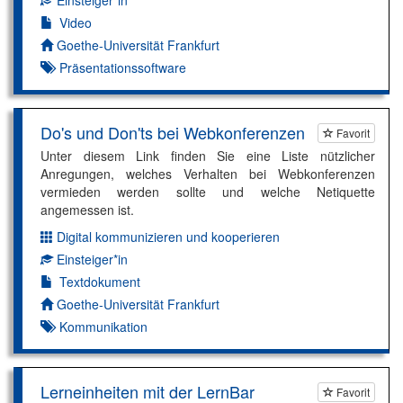
Video
Autor*in:
Goethe-Universität Frankfurt
Präsentationssoftware
Do's und Don'ts bei Webkonferenzen
Favorit
Unter diesem Link finden Sie eine Liste nützlicher
Anregungen, welches Verhalten bei Webkonferenzen
vermieden werden sollte und welche Netiquette
angemessen ist.
Digital kommunizieren und kooperieren
Dimension:
Einsteiger*in
Kompetenzniveau:
Textdokument
Autor*in:
Goethe-Universität Frankfurt
Kommunikation
Lerneinheiten mit der LernBar
Favorit