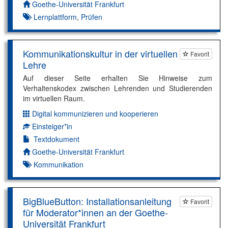
Autor*in:
Goethe-Universität Frankfurt
Lernplattform
,
Prüfen
Kommunikationskultur in der virtuellen
Favorit
Lehre
Auf dieser Seite erhalten Sie Hinweise zum
Verhaltenskodex zwischen Lehrenden und Studierenden
im virtuellen Raum.
Digital kommunizieren und kooperieren
Dimension:
Einsteiger*in
Kompetenzniveau:
Textdokument
Autor*in:
Goethe-Universität Frankfurt
Kommunikation
BigBlueButton: Installationsanleitung
Favorit
für Moderator*innen an der Goethe-
Universität Frankfurt