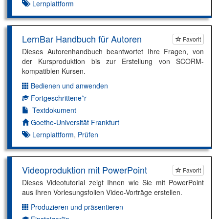
Lernplattform
LernBar Handbuch für Autoren
Favorit
Dieses Autorenhandbuch beantwortet Ihre Fragen, von
der Kursproduktion bis zur Erstellung von SCORM-
kompatiblen Kursen.
Bedienen und anwenden
Dimension:
Fortgeschrittene*r
Kompetenzniveau:
Textdokument
Autor*in:
Goethe-Universität Frankfurt
Lernplattform
,
Prüfen
Videoproduktion mit PowerPoint
Favorit
Dieses Videotutorial zeigt Ihnen wie Sie mit PowerPoint
aus Ihren Vorlesungsfolien Video-Vorträge erstellen.
Produzieren und präsentieren
Dimension:
Einsteiger*in
Kompetenzniveau: