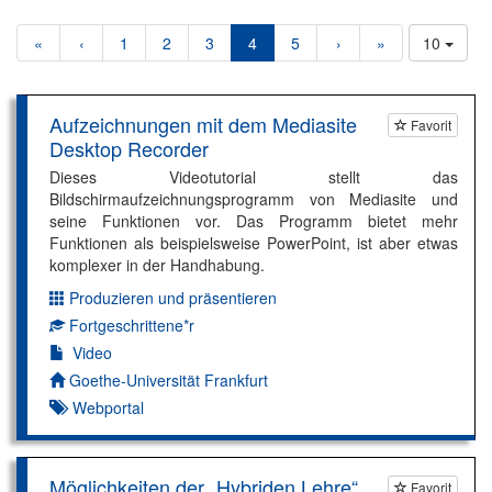
«
‹
1
2
3
4
5
›
»
10
Aufzeichnungen mit dem Mediasite
Favorit
Desktop Recorder
Dieses Videotutorial stellt das
Bildschirmaufzeichnungsprogramm von Mediasite und
seine Funktionen vor. Das Programm bietet mehr
Funktionen als beispielsweise PowerPoint, ist aber etwas
komplexer in der Handhabung.
Produzieren und präsentieren
Dimension:
Fortgeschrittene*r
Kompetenzniveau:
Video
Autor*in:
Goethe-Universität Frankfurt
Webportal
Möglichkeiten der „Hybriden Lehre“
Favorit