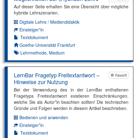
Auf dieser Seite erhalten Sie eine Übersicht über mögliche
hybride Lehrszenarien.
Digitale Lehre / Mediendidaktik
Dimension:
Einsteiger*in
Kompetenzniveau:
Textdokument
Autor*in:
Goethe-Universität Frankfurt
Lehrmethode
,
Medium
LernBar Fragetyp Freitextantwort –
Favorit
Hinweise zur Nutzung
Bei der Verwendung des in der LernBar enthaltenen
Fragetyps Freitextantwort existieren Einschränkungen,
welche Sie als Autor*in beachten sollten! Die technischen
Gründe und Folgen werden in diesem Artikel beschrieben.
Bedienen und anwenden
Dimension:
Einsteiger*in
Kompetenzniveau:
Textdokument