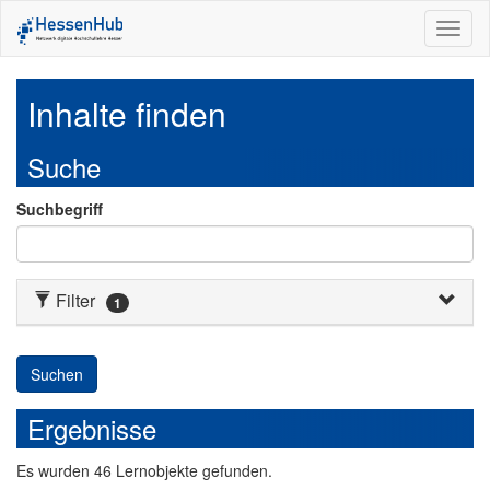
Toggl
naviga
Inhalte finden
Suche
Suchbegriff
Filter
1
Suchen
Ergebnisse
Es
wurden
46
Lernobjekte
gefunden.