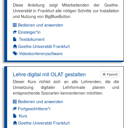
Diese Anleitung zeigt Mitarbeitenden der Goethe-
Universität in Frankfurt alle nötigen Schritte zur Installation
und Nutzung von BigBlueButton.
Bedienen und anwenden
Dimension:
Einsteiger*in
Kompetenzniveau:
Textdokument
Autor*in:
Goethe-Universität Frankfurt
Videokonferenzsoftware
Lehre digital mit OLAT gestalten
Favorit
Dieser Kurs richtet sich an alle Lehrenden, die die
Umsetzung digitaler Lehrformate planen und
entsprechende Szenarien kennenlernen möchten.
Bedienen und anwenden
Dimension:
Fortgeschrittene*r
Kompetenzniveau:
Kurs
Autor*in:
Goethe-Universität Frankfurt