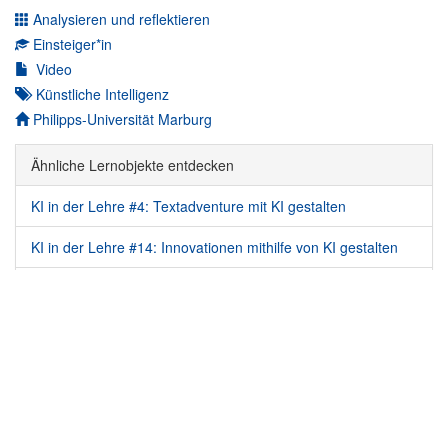
Analysieren und reflektieren
Einsteiger*in
Video
Künstliche Intelligenz
Autor*in:
Philipps-Universität Marburg
Ähnliche Lernobjekte entdecken
KI in der Lehre #4: Textadventure mit KI gestalten
KI in der Lehre #14: Innovationen mithilfe von KI gestalten
KI in der Lehre
ÜBER UNS
|
DATENSCHUTZ
|
IMPRESSUM