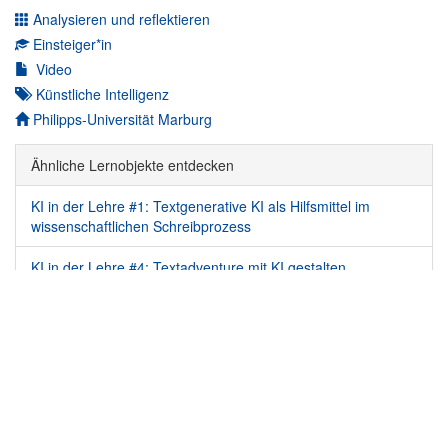
Analysieren und reflektieren
Einsteiger*in
Video
Künstliche Intelligenz
Autor*in:
Philipps-Universität Marburg
Ähnliche Lernobjekte entdecken
KI in der Lehre #1: Textgenerative KI als Hilfsmittel im
wissenschaftlichen Schreibprozess
KI in der Lehre #4: Textadventure mit KI gestalten
KI in der Lehre #6: Bias textgenerativer KI
ÜBER UNS
|
DATENSCHUTZ
|
IMPRESSUM