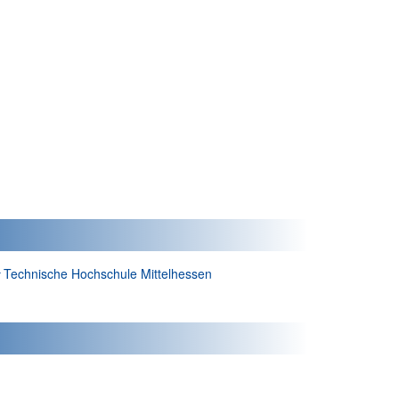
Autor*in:
Technische Hochschule Mittelhessen