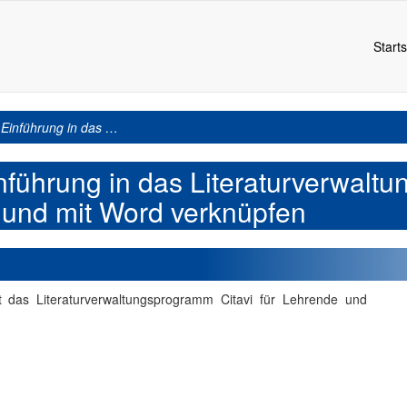
Starts
 Einführung in das …
nführung in das Literaturverwaltu
en und mit Word verknüpfen
t das Literaturverwaltungsprogramm Citavi für Lehrende und