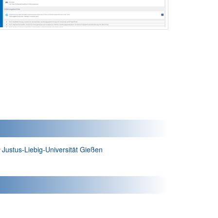
Autor*in:
Justus-Liebig-Universität Gießen