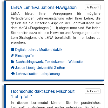
LENA LehrEvaluations-NAvigation
Favorit
LENA bietet Ihnen Anregungen für mögliche
Veränderungen Lehrveranstaltung oder Ihrer Lehre, die
gezielt auf die einzelnen Aspekte der Lehrevaluation mit
dem MoGLi-Fragebogen (JLU) abgestimmt sind. Wir laden
Sie herzlich dazu ein, die Hinweise und Anregungen (Lehr-
Lern-Strategien), die LENA bereitstellt, in Ihrer Lehre zu
erproben.
Digitale Lehre / Mediendidaktik
Dimension:
Einsteiger*in
Kompetenzniveau:
Nachschlagewerk
,
Textdokument
,
Webseite
Autor*in:
Justus-Liebig-Universität Gießen
Lehrevaluation
,
Lehrplanung
Hochschuldidaktisches Mischpult
Favorit
"Lehrprofil"
In diesem Lernmodul können Sie Ihr persönliches
Lehrprofil analysieren und weiter entwickeln. Es ist so