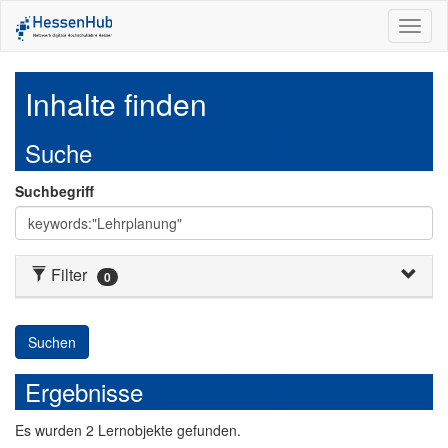
Toggl
naviga
Inhalte finden
Suche
Suchbegriff
Filter
0
Suchen
Ergebnisse
Es
wurden
2
Lernobjekte
gefunden.