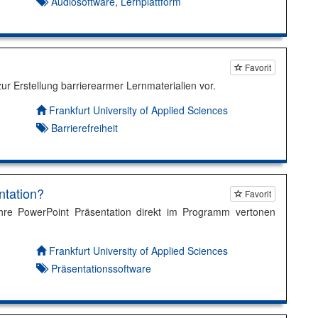
Audiosoftware
,
Lernplattform
Favorit
 zur Erstellung barrierearmer Lernmaterialien vor.
Autor*in:
Frankfurt University of Applied Sciences
Barrierefreiheit
ntation?
Favorit
 Ihre PowerPoint Präsentation direkt im Programm vertonen
Autor*in:
Frankfurt University of Applied Sciences
Präsentationssoftware