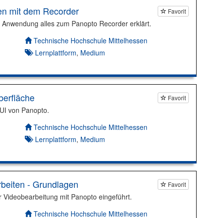
en mit dem Recorder
Favorit
r Anwendung alles zum Panopto Recorder erklärt.
Autor*in:
Technische Hochschule Mittelhessen
Lernplattform
,
Medium
berfläche
Favorit
UI von Panopto.
Autor*in:
Technische Hochschule Mittelhessen
Lernplattform
,
Medium
beiten - Grundlagen
Favorit
r Videobearbeitung mit Panopto eingeführt.
Autor*in:
Technische Hochschule Mittelhessen