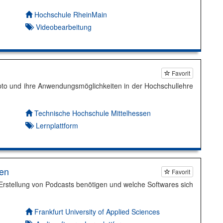
Autor*in:
Hochschule RheinMain
Videobearbeitung
Favorit
pto und ihre Anwendungsmöglichkeiten in der Hochschullehre
Autor*in:
Technische Hochschule Mittelhessen
Lernplattform
len
Favorit
r Erstellung von Podcasts benötigen und welche Softwares sich
Autor*in:
Frankfurt University of Applied Sciences