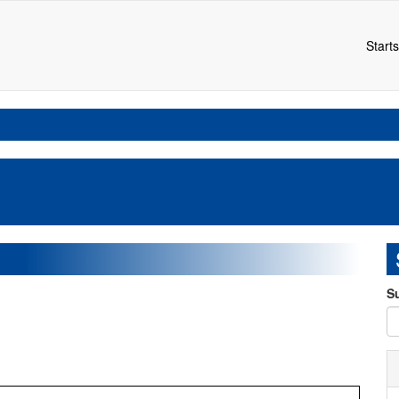
Starts
S