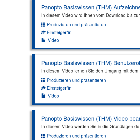
Panopto Basiswissen (THM) Aufzeichn
In diesem Video wird Ihnen vom Download bis zu
Produzieren und präsentieren
Dimension:
Einsteiger*in
Kompetenzniveau:
Video
Panopto Basiswissen (THM) Benutzero
In diesem Video lernen Sie den Umgang mit dem 
Produzieren und präsentieren
Dimension:
Einsteiger*in
Kompetenzniveau:
Video
Panopto Basiswissen (THM) Video bear
In diesem Video werden Sie in die Grundlagen de
Produzieren und präsentieren
Dimension: