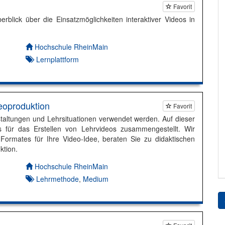
Favorit
rblick über die Einsatzmöglichkeiten interaktiver Videos in
Autor*in:
Hochschule RheinMain
Lernplattform
eoproduktion
Favorit
staltungen und Lehrsituationen verwendet werden. Auf dieser
s für das Erstellen von Lehrvideos zusammengestellt. Wir
 Formates für Ihre Video-Idee, beraten Sie zu didaktischen
ktion.
Autor*in:
Hochschule RheinMain
Lehrmethode
,
Medium