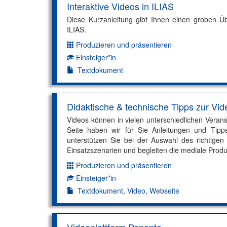
Interaktive Videos in ILIAS
Diese Kurzanleitung gibt Ihnen einen groben Übe
ILIAS.
Produzieren und präsentieren
Dimension:
Einsteiger*in
Kompetenzniveau:
Textdokument
Didaktische & technische Tipps zur Vid
Videos können in vielen unterschiedlichen Veran
Seite haben wir für Sie Anleitungen und Tipp
unterstützen Sie bei der Auswahl des richtigen
Einsatzszenarien und begleiten die mediale Produ
Produzieren und präsentieren
Dimension:
Einsteiger*in
Kompetenzniveau:
Textdokument
,
Video
,
Webseite