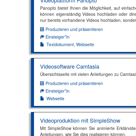
Videoplattform Panopto
Panopto bietet Ihnen die Möglichkeit, auf einfac
können eigenständig Videos hochladen oder direk
nur bereits vorhandene Videos hochladen, sonder
Produzieren und präsentieren
Dimension:
Einsteiger*in
Kompetenzniveau:
Textdokument
,
Webseite
Videosoftware Camtasia
Übersichtsseite mit vielen Anleitungen zu Camtasi
Produzieren und präsentieren
Dimension:
Einsteiger*in
Kompetenzniveau:
Webseite
Videoproduktion mit SimpleShow
Mit SimpleShow können Sie animierte Erklärvideo
Anleitungen, wie Sie dies realisieren können.