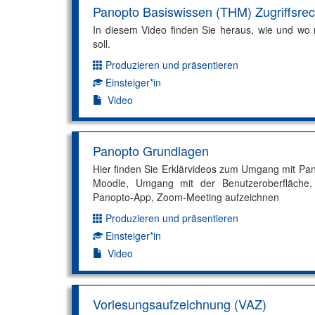
Panopto Basiswissen (THM) Zugriffsrec
In diesem Video finden Sie heraus, wie und wo 
soll.
Produzieren und präsentieren
Dimension:
Einsteiger*in
Kompetenzniveau:
Video
Panopto Grundlagen
Hier finden Sie Erklärvideos zum Umgang mit Pan
Moodle, Umgang mit der Benutzeroberfläche, Zu
Panopto-App, Zoom-Meeting aufzeichnen
Produzieren und präsentieren
Dimension:
Einsteiger*in
Kompetenzniveau:
Video
Vorlesungsaufzeichnung (VAZ)