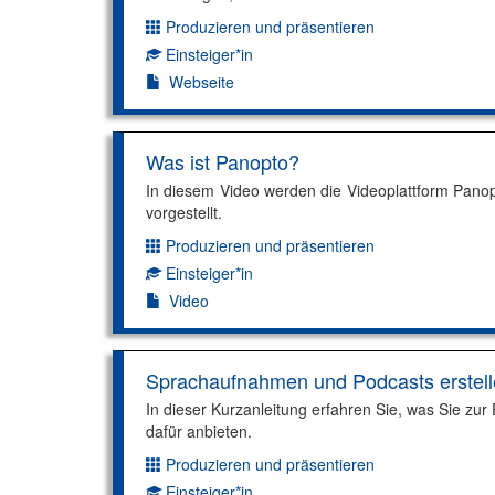
Produzieren und präsentieren
Dimension:
Einsteiger*in
Kompetenzniveau:
Webseite
Was ist Panopto?
In diesem Video werden die Videoplattform Pano
vorgestellt.
Produzieren und präsentieren
Dimension:
Einsteiger*in
Kompetenzniveau:
Video
Sprachaufnahmen und Podcasts erstel
In dieser Kurzanleitung erfahren Sie, was Sie zu
dafür anbieten.
Produzieren und präsentieren
Dimension:
Einsteiger*in
Kompetenzniveau: