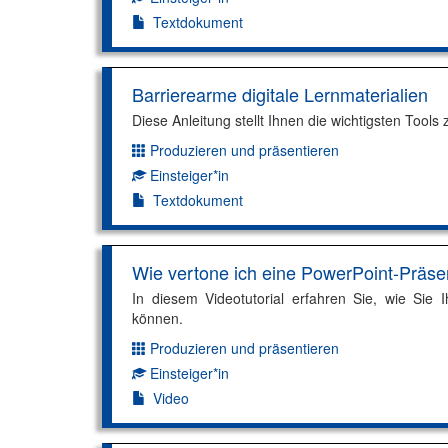
Textdokument
Barrierearme digitale Lernmaterialien
Diese Anleitung stellt Ihnen die wichtigsten Tools
Produzieren und präsentieren
Dimension:
Einsteiger*in
Kompetenzniveau:
Textdokument
Wie vertone ich eine PowerPoint-Präse
In diesem Videotutorial erfahren Sie, wie Sie
können.
Produzieren und präsentieren
Dimension:
Einsteiger*in
Kompetenzniveau:
Video