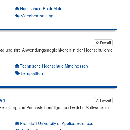
Autor*in:
Hochschule RheinMain
Videobearbeitung
Favorit
pto und ihre Anwendungsmöglichkeiten in der Hochschullehre
Autor*in:
Technische Hochschule Mittelhessen
Lernplattform
len
Favorit
r Erstellung von Podcasts benötigen und welche Softwares sich
Autor*in:
Frankfurt University of Applied Sciences