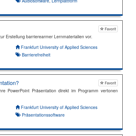
Audiosoftware
,
Lernplattform
Favorit
 zur Erstellung barrierearmer Lernmaterialien vor.
Autor*in:
Frankfurt University of Applied Sciences
Barrierefreiheit
ntation?
Favorit
 Ihre PowerPoint Präsentation direkt im Programm vertonen
Autor*in:
Frankfurt University of Applied Sciences
Präsentationssoftware