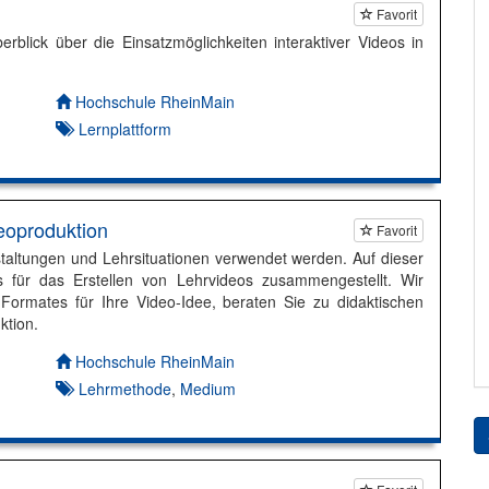
Favorit
rblick über die Einsatzmöglichkeiten interaktiver Videos in
Autor*in:
Hochschule RheinMain
Lernplattform
eoproduktion
Favorit
staltungen und Lehrsituationen verwendet werden. Auf dieser
s für das Erstellen von Lehrvideos zusammengestellt. Wir
 Formates für Ihre Video-Idee, beraten Sie zu didaktischen
ktion.
Autor*in:
Hochschule RheinMain
Lehrmethode
,
Medium