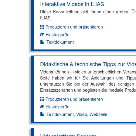
Interaktive Videos in ILIAS
Diese Kurzanleitung gibt Ihnen einen groben Übe
ILIAS.
Produzieren und präsentieren
Dimension:
Einsteiger*in
Kompetenzniveau:
Textdokument
Didaktische & technische Tipps zur Vid
Videos können in vielen unterschiedlichen Veran
Seite haben wir für Sie Anleitungen und Tipp
unterstützen Sie bei der Auswahl des richtigen
Einsatzszenarien und begleiten die mediale Produ
Produzieren und präsentieren
Dimension:
Einsteiger*in
Kompetenzniveau:
Textdokument
,
Video
,
Webseite