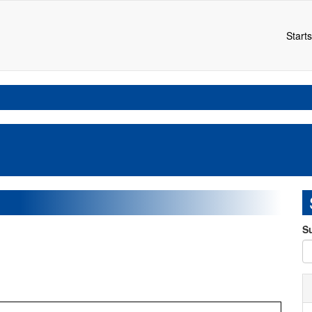
Starts
S