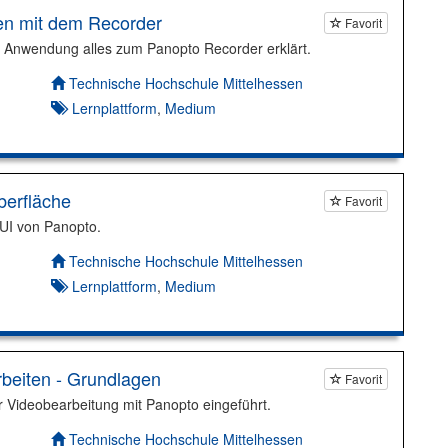
en mit dem Recorder
Favorit
r Anwendung alles zum Panopto Recorder erklärt.
Autor*in:
Technische Hochschule Mittelhessen
Lernplattform
,
Medium
berfläche
Favorit
UI von Panopto.
Autor*in:
Technische Hochschule Mittelhessen
Lernplattform
,
Medium
beiten - Grundlagen
Favorit
r Videobearbeitung mit Panopto eingeführt.
Autor*in:
Technische Hochschule Mittelhessen