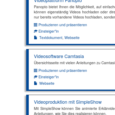
Videoplattform Panopto
Panopto bietet Ihnen die Möglichkeit, auf einfac
können eigenständig Videos hochladen oder direk
nur bereits vorhandene Videos hochladen, sonder
Produzieren und präsentieren
Dimension:
Einsteiger*in
Kompetenzniveau:
Textdokument
,
Webseite
Videosoftware Camtasia
Übersichtsseite mit vielen Anleitungen zu Camtasi
Produzieren und präsentieren
Dimension:
Einsteiger*in
Kompetenzniveau:
Webseite
Videoproduktion mit SimpleShow
Mit SimpleShow können Sie animierte Erklärvideo
Anleitungen, wie Sie dies realisieren können.