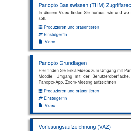
Panopto Basiswissen (THM) Zugriffsrec
In diesem Video finden Sie heraus, wie und wo 
soll.
Produzieren und präsentieren
Dimension:
Einsteiger*in
Kompetenzniveau:
Video
Panopto Grundlagen
Hier finden Sie Erklärvideos zum Umgang mit Pan
Moodle, Umgang mit der Benutzeroberfläche, Zu
Panopto-App, Zoom-Meeting aufzeichnen
Produzieren und präsentieren
Dimension:
Einsteiger*in
Kompetenzniveau:
Video
Vorlesungsaufzeichnung (VAZ)