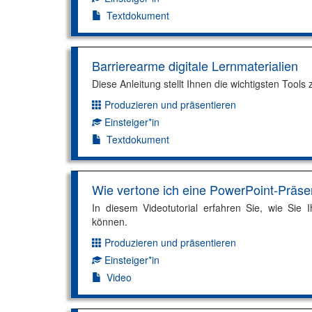
Textdokument
Barrierearme digitale Lernmaterialien
Diese Anleitung stellt Ihnen die wichtigsten Tools
Produzieren und präsentieren
Dimension:
Einsteiger*in
Kompetenzniveau:
Textdokument
Wie vertone ich eine PowerPoint-Präse
In diesem Videotutorial erfahren Sie, wie Sie
können.
Produzieren und präsentieren
Dimension:
Einsteiger*in
Kompetenzniveau:
Video