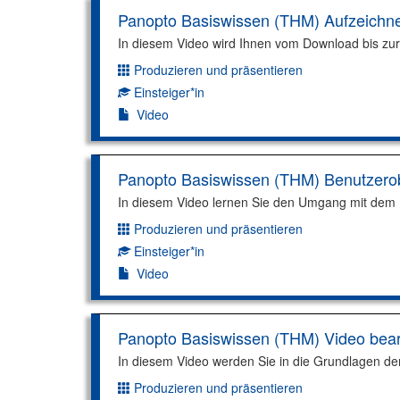
Panopto Basiswissen (THM) Aufzeichn
In diesem Video wird Ihnen vom Download bis zu
Produzieren und präsentieren
Dimension:
Einsteiger*in
Kompetenzniveau:
Video
Panopto Basiswissen (THM) Benutzero
In diesem Video lernen Sie den Umgang mit dem 
Produzieren und präsentieren
Dimension:
Einsteiger*in
Kompetenzniveau:
Video
Panopto Basiswissen (THM) Video bear
In diesem Video werden Sie in die Grundlagen de
Produzieren und präsentieren
Dimension: