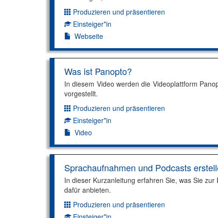
Produzieren und präsentieren
Dimension:
Einsteiger*in
Kompetenzniveau:
Webseite
Was ist Panopto?
In diesem Video werden die Videoplattform Pano
vorgestellt.
Produzieren und präsentieren
Dimension:
Einsteiger*in
Kompetenzniveau:
Video
Sprachaufnahmen und Podcasts erstel
In dieser Kurzanleitung erfahren Sie, was Sie zu
dafür anbieten.
Produzieren und präsentieren
Dimension:
Einsteiger*in
Kompetenzniveau: