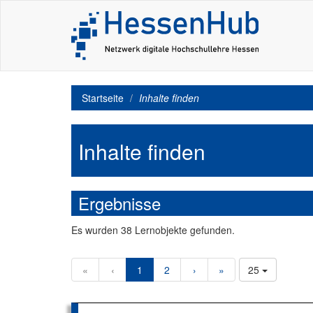
Startseite
Inhalte finden
Inhalte finden
Ergebnisse
Es
wurden
38
Lernobjekte
gefunden.
«
‹
1
2
›
»
25